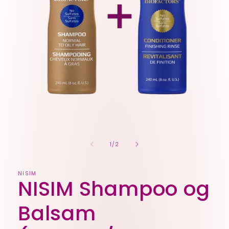
Åpne
medie
1
i
av
1
/
2
modal
NISIM
NISIM Shampoo og
Balsam