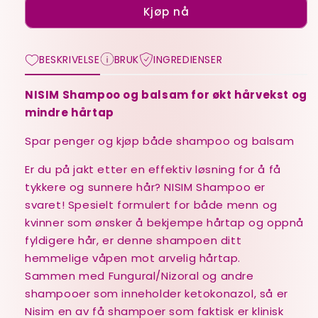
hodebunn)
hodebunn)
Kjøp nå
BESKRIVELSE
BRUK
INGREDIENSER
NISIM Shampoo
og balsam for økt hårvekst og
mindre hårtap
Spar penger og kjøp både shampoo og balsam
Er du på jakt etter en effektiv løsning for å få
tykkere og sunnere hår? NISIM Shampoo er
svaret! Spesielt formulert for både menn og
kvinner som ønsker å bekjempe hårtap og oppnå
fyldigere hår, er denne shampoen ditt
hemmelige våpen mot arvelig hårtap.
Sammen med Fungural/Nizoral og andre
shampooer som inneholder ketokonazol, så er
Nisim en av få shampoer som faktisk er klinisk