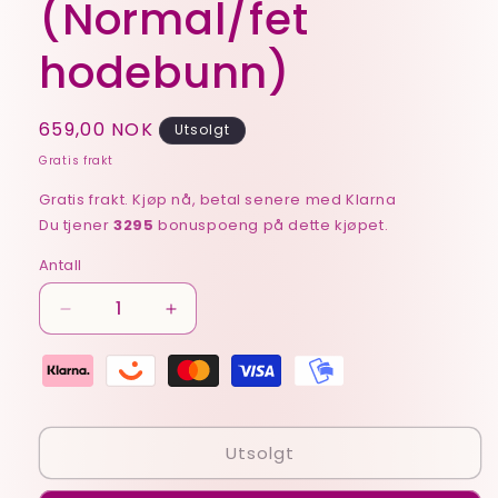
(Normal/fet
hodebunn)
Vanlig
659,00 NOK
Utsolgt
pris
Gratis frakt
Gratis frakt. Kjøp nå, betal senere med Klarna
Du tjener
3295
bonuspoeng på dette kjøpet.
Antall
Senk
Øk
antallet
antallet
for
for
NISIM
NISIM
Shampoo
Shampoo
og
og
Utsolgt
Balsam
Balsam
(Normal/fet
(Normal/fet