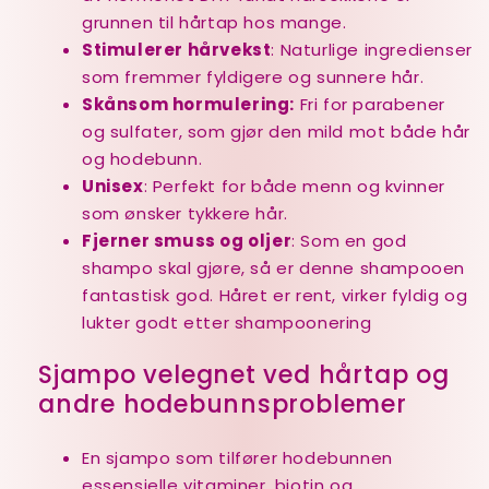
grunnen til hårtap hos mange.
Stimulerer hårvekst
: Naturlige ingredienser
som fremmer fyldigere og sunnere hår.
Skånsom hormulering:
Fri for parabener
og sulfater, som gjør den mild mot både hår
og hodebunn.
Unisex
: Perfekt for både menn og kvinner
som ønsker tykkere hår.
Fjerner smuss og oljer
: Som en god
shampo skal gjøre, så er denne shampooen
fantastisk god. Håret er rent, virker fyldig og
lukter godt etter shampoonering
Sjampo velegnet ved hårtap og
andre hodebunnsproblemer
En sjampo som tilfører hodebunnen
essensielle vitaminer, biotin og