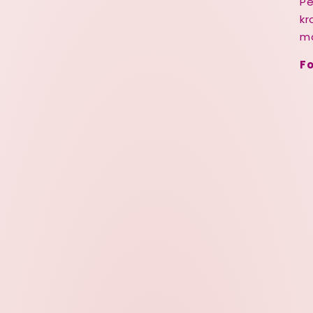
Pe
kr
m
F