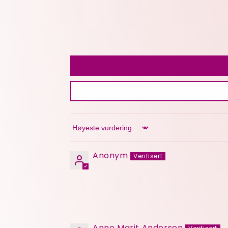
Sort by
Anonym
Anne Marit Andersen