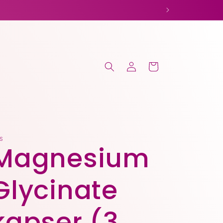
Logg
Handlekurv
inn
S
Magnesium
Glycinate
kapser (3