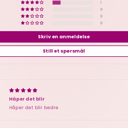
1
0
0
0
Skriv en anmeldelse
Still et spørsmål
Håper det blir
Håper det blir bedre