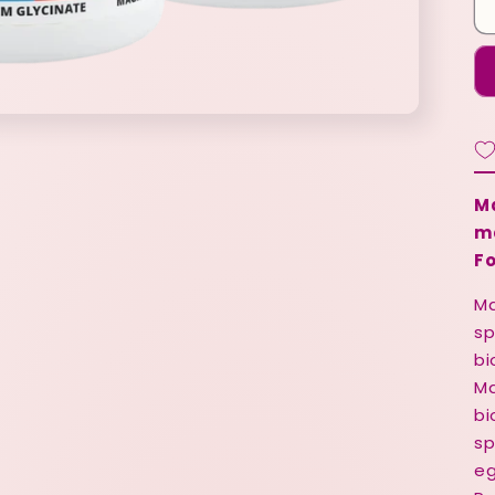
Ma
m
Fo
Ma
sp
bi
Ma
bi
sp
eg