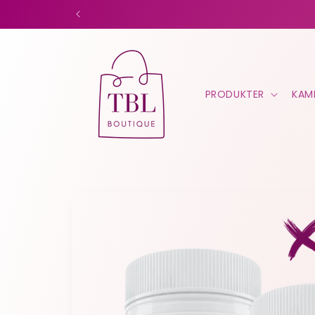
Gå
videre til
innholdet
PRODUKTER
KAM
Hopp til
produktinformasjon