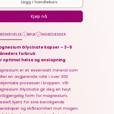
Legg i handlekurv
Kjøp nå
BESKRIVELSE
BRUK
INGREDIENSER
gnesium Glycinate kapser – 3-5
åneders forbruk
r optimal helse og avslapning
gnesium er et essensielt mineral som
iller en avgjørende rolle i over 300
okjemiske prosesser i kroppen. Vår
gnesium Glycinate gir deg en høyt
otilgjengelig form for magnesium,
esielt kjent for sine beroligende
enskaper og skånsomhet mot magen.