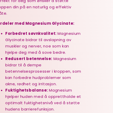
rfekt for deg som ønsker å støtte
oppen din på en naturlig og effektiv
åte.
ordeler med Magnesium Glycinate:
Forbedret søvnkvalitet:
Magnesium
Glycinate bidrar til avslapning av
muskler og nerver, noe som kan
hjelpe deg med å sove bedre.
Redusert betennelse:
Magnesium
bidrar til å dempe
betennelsesprosesser i kroppen, som
kan forbedre hudproblemer som
akne, rødhet og irritasjon.
Fuktighetsbalanse:
Magnesium
hjelper huden med å opprettholde et
optimalt fuktighetsnivå ved å støtte
hudens barrierefunksjon.