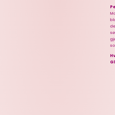
Pe
Ma
bl
de
sø
gj
so
Hv
Gl