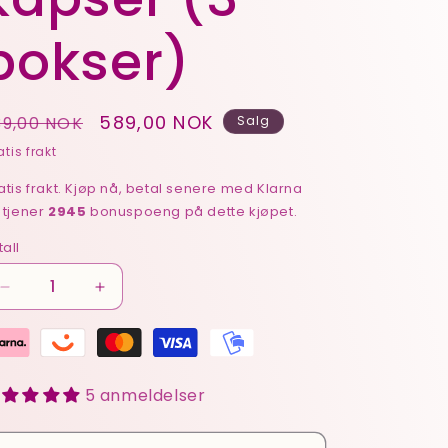
bokser)
anlig
Salgspris
589,00 NOK
39,00 NOK
Salg
ris
tis frakt
atis frakt. Kjøp nå, betal senere med Klarna
 tjener
2945
bonuspoeng på dette kjøpet.
tall
Senk
Øk
antallet
antallet
for
for
Magnesium
Magnesium
Glycinate
Glycinate
5 anmeldelser
kapser
kapser
(3
(3
bokser)
bokser)