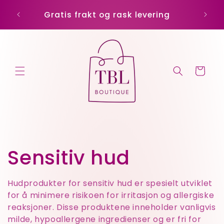
Gå
Kode:
videre til
Gratis frakt og rask levering
innholdet
Handlekurv
S
Sensitiv hud
a
Hudprodukter for sensitiv hud er spesielt utviklet
for å minimere risikoen for irritasjon og allergiske
m
reaksjoner. Disse produktene inneholder vanligvis
milde, hypoallergene ingredienser og er fri for