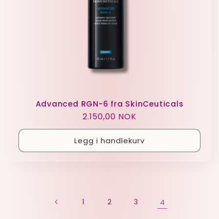
Advanced RGN-6 fra SkinCeuticals
Vanlig
2.150,00 NOK
pris
Legg i handlekurv
1
2
3
4