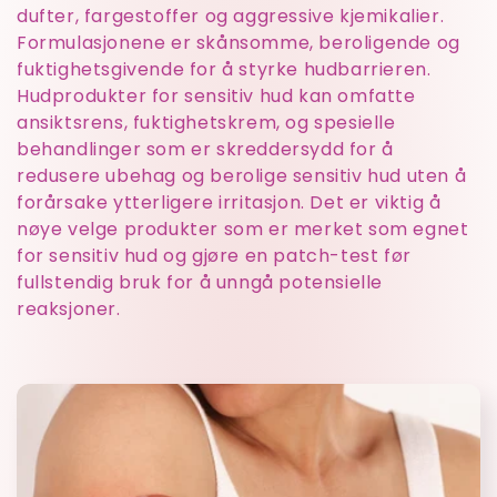
l
dufter, fargestoffer og aggressive kjemikalier.
Formulasjonene er skånsomme, beroligende og
i
fuktighetsgivende for å styrke hudbarrieren.
Hudprodukter for sensitiv hud kan omfatte
n
ansiktsrens, fuktighetskrem, og spesielle
behandlinger som er skreddersydd for å
g
redusere ubehag og berolige sensitiv hud uten å
forårsake ytterligere irritasjon. Det er viktig å
:
nøye velge produkter som er merket som egnet
for sensitiv hud og gjøre en patch-test før
fullstendig bruk for å unngå potensielle
reaksjoner.