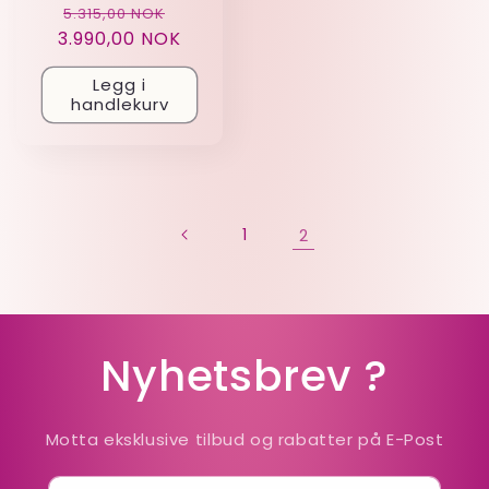
Vanlig
Salgspris
5.315,00 NOK
3.990,00 NOK
pris
Legg i
handlekurv
1
2
Nyhetsbrev ?
Motta eksklusive tilbud og rabatter på E-Post