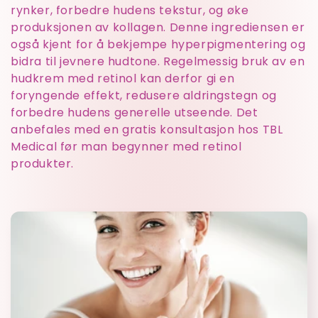
l
rynker, forbedre hudens tekstur, og øke
produksjonen av kollagen. Denne ingrediensen er
i
også kjent for å bekjempe hyperpigmentering og
bidra til jevnere hudtone. Regelmessig bruk av en
n
hudkrem med retinol kan derfor gi en
foryngende effekt, redusere aldringstegn og
g
forbedre hudens generelle utseende. Det
anbefales med en gratis konsultasjon hos TBL
:
Medical før man begynner med retinol
produkter.