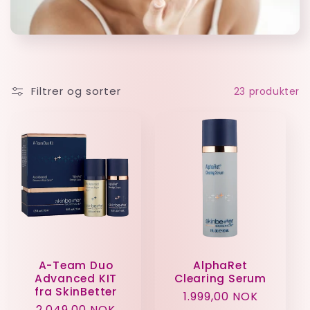
Filtrer og sorter
23 produkter
A-Team Duo
AlphaRet
Advanced KIT
Clearing Serum
fra SkinBetter
Vanlig
1.999,00 NOK
Vanlig
2.049,00 NOK