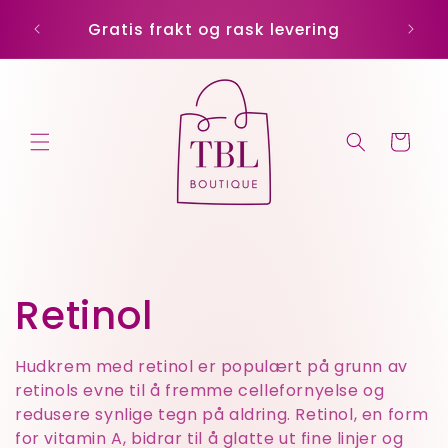
Gå
Kode:
videre til
Gratis frakt og rask levering
innholdet
Handlekurv
S
Retinol
a
Hudkrem med retinol er populært på grunn av
retinols evne til å fremme cellefornyelse og
m
redusere synlige tegn på aldring. Retinol, en form
for vitamin A, bidrar til å glatte ut fine linjer og